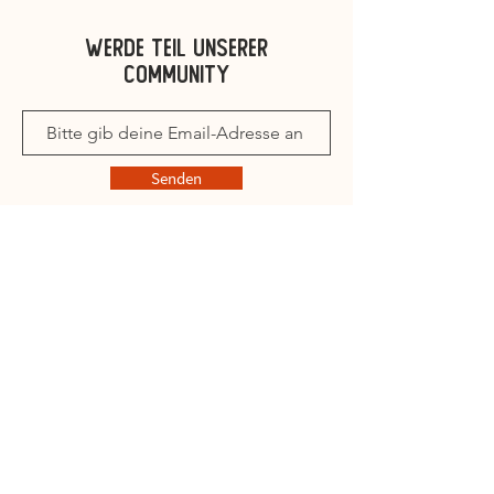
deine vorbestellte Ware nach
Werde teil unserer
vorheriger Terminvereinbarung
community
unter der Woche abzuholen.
Lottchens Liebe
Voßhagen 56
Senden
22880 Wedel
Mobil: 0152/56459607
E-Mail: info@lottchens-liebe.de
Home
Shop
Das ist Barf
Über uns
Kontakt
Impressum