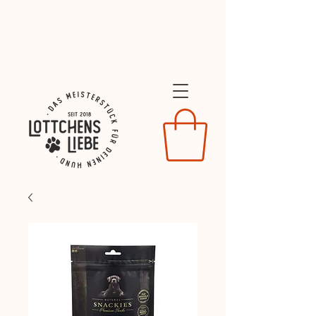
Dein Willkommens-Geschenk:
10% Rabatt
mit dem COde LIEBE26