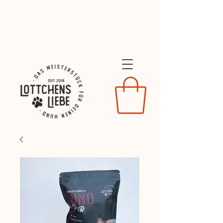
Dein Willkommens-Geschenk:
10% Rabatt
mit dem COde LIEBE26