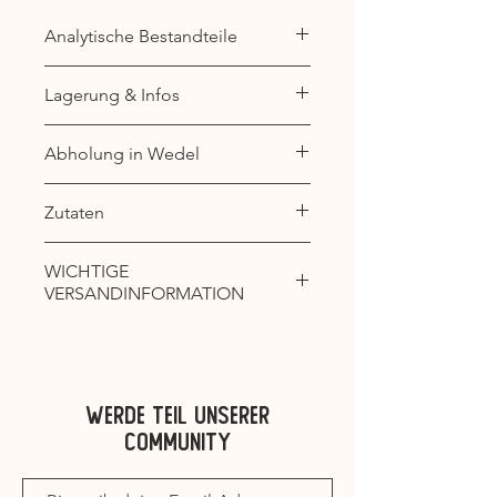
Analytische Bestandteile
Rohprotein: 17,2 %
Lagerung & Infos
Rohfett: 17,8 %
Rohasche: 8,0 %
Unsere Fleischwürfel werden bei
Abholung in Wedel
Rohfaser: 0,1 %
-19 Grad tiefgefroren und
luftdicht in speziellen
In unserer Produktionsstätte in
Zutaten
Verpackungen abgefüllt, um sie
Wedel hast du die Möglichkeit,
optimal für dich bereitzustellen.
deine vorbestellte Ware nach
100 % Rindermuskelfleisch
Diese Würfel sind ideal für
WICHTIGE
vorheriger Terminvereinbarung
VERSANDINFORMATION
kleinere Hunde geeignet.
unter der Woche abzuholen.
Die Lottchens Liebe Fleischwürfel
Bevor du es deinem Hund
Lottchens Liebe
sowie die gefrorenen Mixe
fütterst, bitte über Nacht im
Voßhagen 56
versenden wir ausschließlich ab
Kühlschrank auftauen lassen.
22880 Wedel
Werde teil unserer
einer Mindestbestellmenge von 7
community
kg.
Guten Appetit für deinen
Mobil: 0152/56459607
vierbeinigen Freund!
E-Mail: info@lottchens-liebe.de