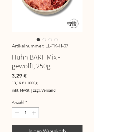
Artikelnummer: LL-TK-H-07
Huhn BARF Mix -
gewolft, 250g
Preis
3,29 €
13,16 €
/
1000g
13,16 €
inkl. MwSt.
|
zzgl. Versand
pro
1000
Anzahl
*
Gramm
In den Warenkorb