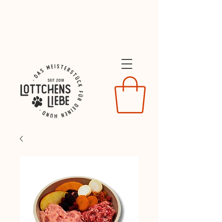
Dein Willkommens-Geschenk:
10% Rabatt
mit dem COde LIEBE26