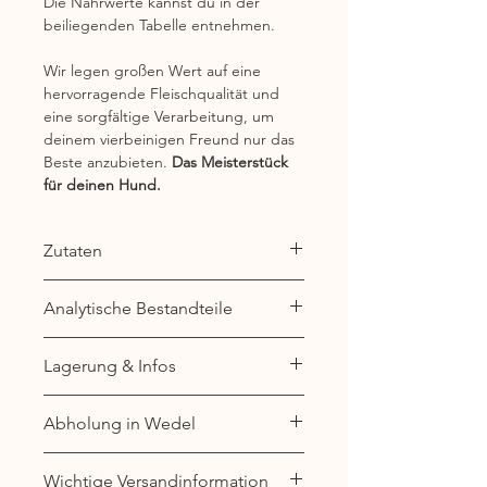
Die Nährwerte kannst du in der
beiliegenden Tabelle entnehmen.
Wir legen großen Wert auf eine
hervorragende Fleischqualität und
eine sorgfältige Verarbeitung, um
deinem vierbeinigen Freund nur das
Beste anzubieten.
Das Meisterstück
für deinen Hund.
Zutaten
75% tierisch:
Analytische Bestandteile
52 % Huhnmuskelfleisch
11% Hühnerhälse
Rohprotein: %
Lagerung & Infos
4 % Hühnerleber
Rohfett: %
4 % Hühnerherzen
Rohasche: %
Unser BARF wird bei -19 Grad
4 % Hühnermägen
Abholung in Wedel
Rohfaser: %
tiefgefroren und luftdicht in
25% pflanzlich:
Feuchtigkeit: %
Vakuumbeuteln verpackt, um es
In unserer Produktionsstätte in
50 % Karotte
Wichtige Versandinformation
optimal für dich bereitzustellen.