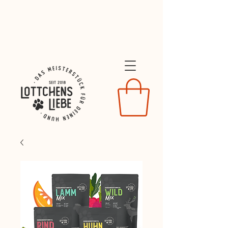
Dein Willkommens-Geschenk:
10% Rabatt
mit dem COde LIEBE26