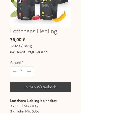
Lottchens Liebling
Preis
75,00 €
10,42 €
/
1000g
10,42 €
inkl. MwSt.
|
zzgl. Versand
pro
1000
Anzahl
*
Gramm
In den Warenkorb
Lottchens Liebling beinhaltet:
3 x Rind Mix 600g
3 x Huhn Mix 600g